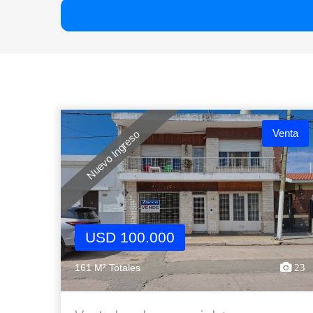
Venta
Nuevo Ingreso
USD 100.000
161 M² Totales
23