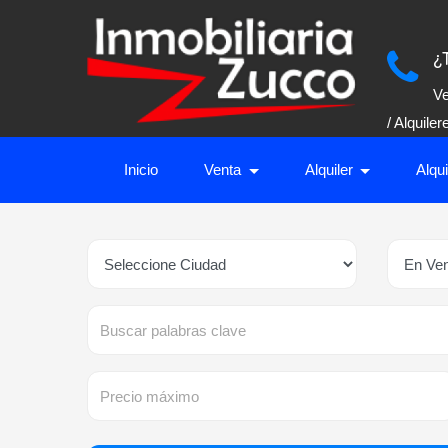
¿
Ve
/ Alquile
Inicio
Venta
Alquiler
Alqu