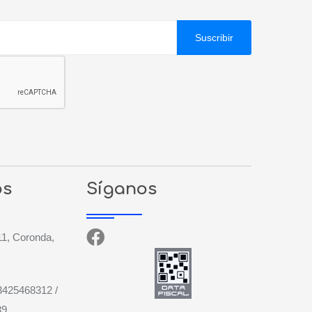
Suscribir
os
Síganos
1, Coronda,
3425468312 /
39