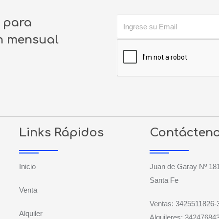
o para
ín mensual
Links Rápidos
Contácten
Inicio
Juan de Garay Nº 181
Santa Fe
Venta
Ventas: 3425511826-
Alquiler
Alquileres: 34247684