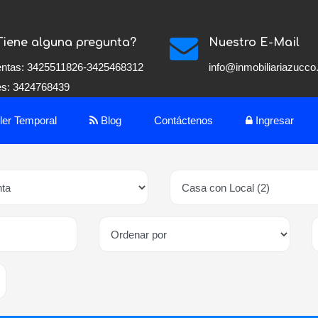
Tiene alguna pregunta?
Nuestro E-Mail
ntas: 3425511826-3425468312
info@inmobiliariazucc
res: 3424768439
iler Temporal
Blog
Contáctenos
Ingresar